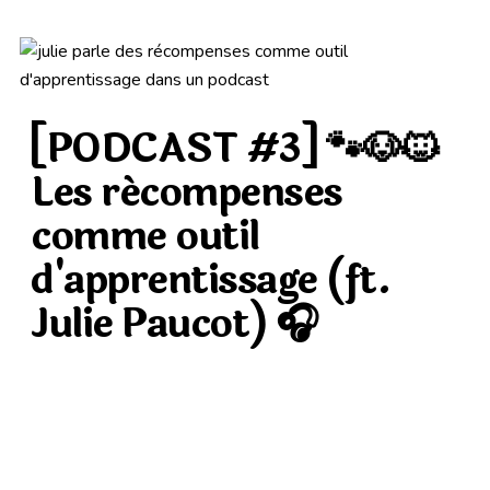
CONTACT
[PODCAST #3] 🐾🐶🐱
CONTENUS UTILES
Les récompenses
comme outil
d'apprentissage (ft.
Julie Paucot) 🎧