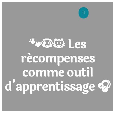
🐾🐶🐱 Les
A PROPOS DE MOI
récompenses
comme outil
MES SERVICES
d’apprentissage 🎧
PLANNING ET RÉSERVATIONS
MES TARIFS
GALERIE PHOTOS