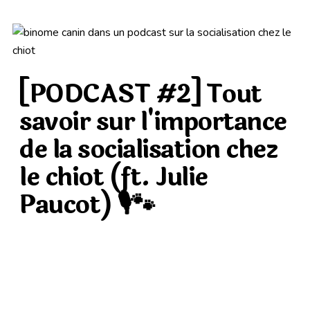
GALERIE PHOTOS
CONTACT
[PODCAST #2] Tout
CONTENUS UTILES
savoir sur l'importance
de la socialisation chez
le chiot (ft. Julie
Paucot) 🎙🐾